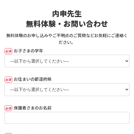
コ
ナ
ン
ビ
内申先生
テ
ゲ
ン
ー
無料体験・お問い合わせ
ツ
シ
へ
ョ
無料体験のお申し込みやご不明点のご質問などお気軽にご連絡く
ス
ン
ださい。
キ
に
お子さまの学年
ッ
移
プ
動
お住まいの都道府県
保護者さまのお名前